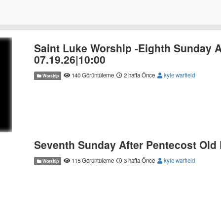
Saint Luke Worship -Eighth Sunday A
07.19.26|10:00
140 Görüntüleme
2 hafta Önce
kyle warfield
Worship
Seventh Sunday After Pentecost Old
115 Görüntüleme
3 hafta Önce
kyle warfield
Worship