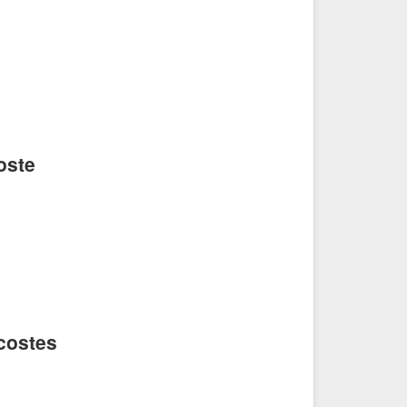
oste
costes