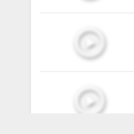
0:34:26
0:52:45
0:53:40