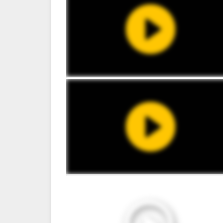
1:04:05
0:50:05