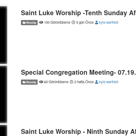
Saint Luke Worship -Tenth Sunday Aft
100 Görüntüleme
5 gün Önce
kyle warfield
Worship
Special Congregation Meeting- 07.19.
63 Görüntüleme
2 hafta Önce
kyle warfield
Worship
Saint Luke Worship - Ninth Sunday Af