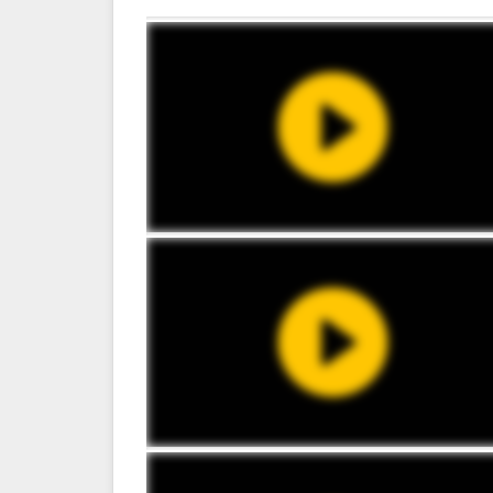
1:13:25
1:09:45
0:06:20