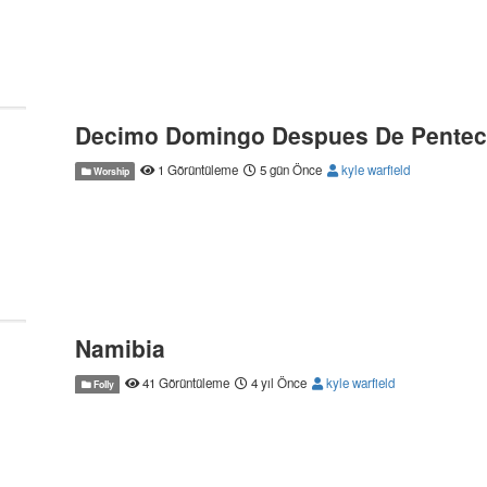
Decimo Domingo Despues De Pentec
1 Görüntüleme
5 gün Önce
kyle warfield
Worship
Namibia
41 Görüntüleme
4 yıl Önce
kyle warfield
Folly