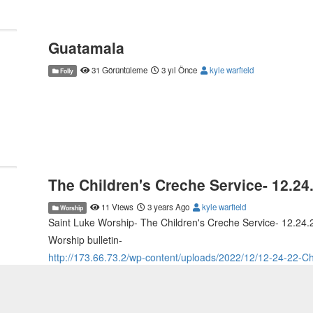
Guatamala
31 Görüntüleme
3 yıl Önce
kyle warfield
Folly
The Children's Creche Service- 12.24.
11 Views
3 years Ago
kyle warfield
Worship
Saint Luke Worship- The Children's Creche Service- 12.24.2
Worship bulletin-
http://173.66.73.2/wp-content/uploads/2022/12/12-24-22-C
saintluke.us | saintlukeonline.us